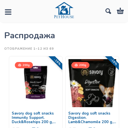
Распродажа
ОТОБРАЖЕНИЕ 1–12 ИЗ 69
-18%
-18%
200g
200g
Savory dog soft snacks
Savory dog soft snacks
Immunity Support.
Digestion.
Duck&Rosehips 200 g,
Lamb&Chamomile 200 g,
лакомство для
мягкое лакомство с