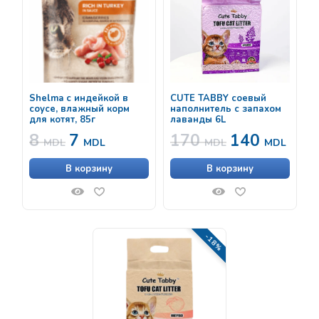
Shelma с индейкой в
CUTE TABBY соевый
соусе, влажный корм
наполнитель с запахом
для котят, 85г
лаванды 6L
8
7
170
140
MDL
MDL
MDL
MDL
В корзину
В корзину
-18%