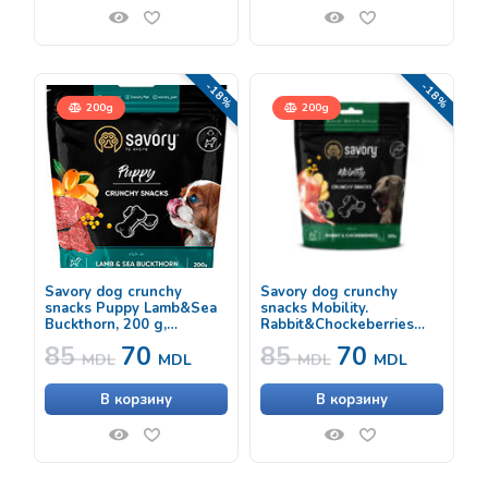
-18%
-18%
200g
200g
Savory dog crunchy
Savory dog crunchy
snacks Puppy Lamb&Sea
snacks Mobility.
Buckthorn, 200 g,
Rabbit&Chockeberries
лакомство для щенков с
200 g, лакомство для
85
70
85
70
ягненком и облепихой
собак с кроликом и
MDL
MDL
MDL
MDL
черноплодной рябиной
В корзину
В корзину