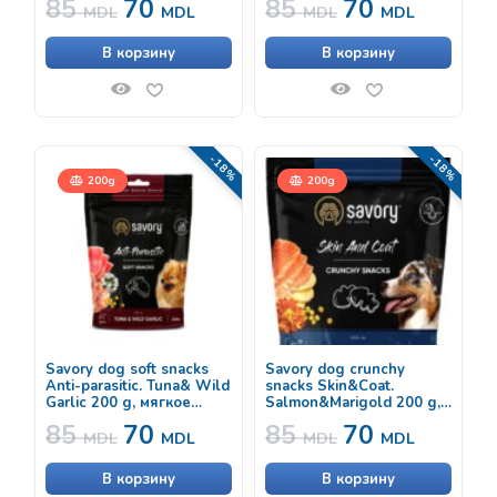
85
70
85
70
укрепления иммунитета
ягненком и ромашкой
MDL
MDL
MDL
MDL
у собак с уткой и
для улучшения
шиповником
пищеварения у собак
В корзину
В корзину
-18%
-18%
200g
200g
Savory dog soft snacks
Savory dog crunchy
Anti-parasitic. Tuna& Wild
snacks Skin&Coat.
Garlic 200 g, мягкое
Salmon&Marigold 200 g,
лакомство с тунцом и
лакомство для собак с
85
70
85
70
диким чесноком, с
лососем и бархатцами
MDL
MDL
MDL
MDL
антипаразитарным
эффектом для собак
В корзину
В корзину