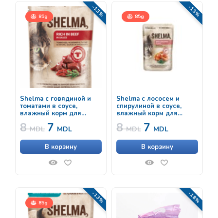
-13%
-13%
85g
85g
Shelma с говядиной и
Shelma с лососем и
томатами в соусе,
спирулиной в соусе,
влажный корм для
влажный корм для
кошек, 85г
стерилизованных кошек,
8
7
8
7
85г
MDL
MDL
MDL
MDL
В корзину
В корзину
-13%
-18%
85g