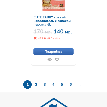
CUTE TABBY соевый
наполнитель с запахом
персика 6L
170
140
MDL
MDL
НЕТ В НАЛИЧИИ
Подробнее
→
1
2
3
4
5
6