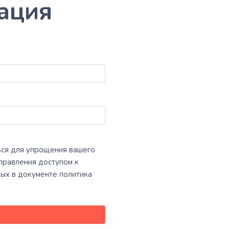
ация
ься для упрощения вашего
правления доступом к
ных в документе
политика
я