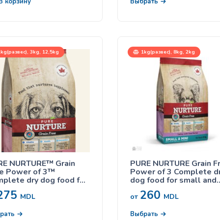
х пород
В корзину
Выбрать
kg(развес), 3kg, 12,5kg
1kg(развес), 8kg, 2kg
RE NURTURE™ Grain
PURE NURTURE Grain F
e Power of 3™
Power of 3 Complete d
plete dry dog food for
dog food for small and
 lifestages, no grains
mini breeds for all
275
260
mon with potato, сухой
lifestages no grains tu
MDL
от
MDL
м с лососем и
with peas, сухой корм с
тофелем для собак на
индейкой для собак
рать
Выбрать