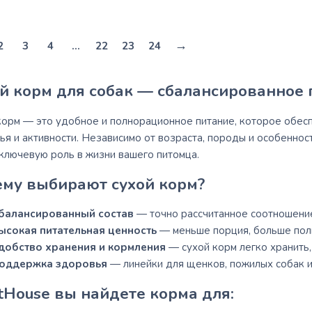
→
2
3
4
…
22
23
24
й корм для собак — сбалансированное
корм — это удобное и полнорационное питание, которое обесп
ья и активности. Независимо от возраста, породы и особеннос
 ключевую роль в жизни вашего питомца.
му выбирают сухой корм?
балансированный состав
— точно рассчитанное соотношение 
ысокая питательная ценность
— меньше порция, больше пол
добство хранения и кормления
— сухой корм легко хранить,
оддержка здоровья
— линейки для щенков, пожилых собак и
tHouse вы найдете корма для: