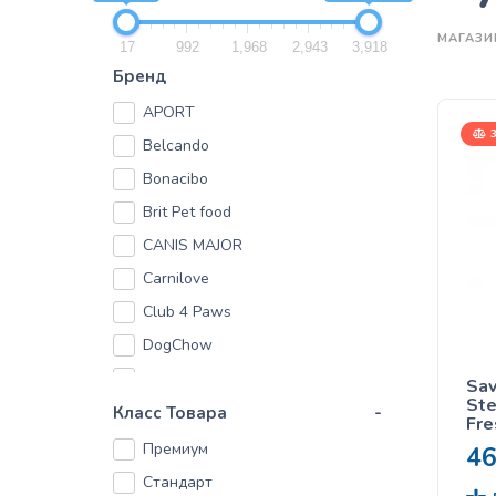
МАГАЗИ
17
992
1,968
2,943
3,918
Бренд
APORT
3
Belcando
Bonacibo
Brit Pet food
CANIS MAJOR
Carnilove
Club 4 Paws
DogChow
Dolina Noteci
Sav
Ste
Fitmin
Класс Товара
-
Fre
кор
Friskies
Премиум
4
кас
Gosbi
сте
Стандарт