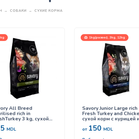
Н
СОБАКИ
СУХИЕ КОРМА
kg
1kg(развес), 3kg, 12kg
ory All Breed
Savory Junior Large rich 
rilised rich in
Fresh Turkey and Chicke
shTurkey 3 kg, сухой
сухой корм с курицей 
м с индейкой, для
индейкой для щенков
65
150
трированных и
крупных пород
MDL
от
MDL
рилизованных собак