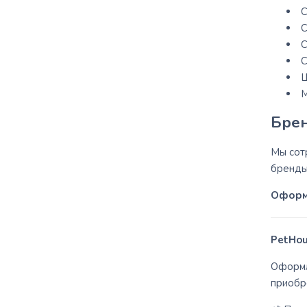
С
С
С
С
Щ
М
Брен
Мы сот
бренды
Оформл
PetHou
Оформл
приобр