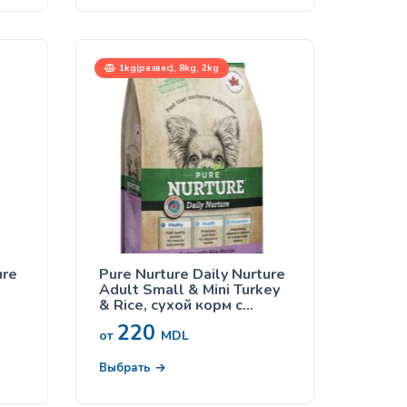
1kg(развес), 8kg, 2kg
ure
Pure Nurture Daily Nurture
Adult Small & Mini Turkey
& Rice, сухой корм с
м с
индейкой и рисом для
220
ля
собак мелких пород
от
MDL
ых
Выбрать