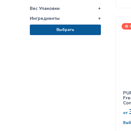
все
Вес Упаковки
+
Ингредиенты
+
1
Выбрать
PU
Fre
Com
sma
all
от
lam
кор
Выб
соб