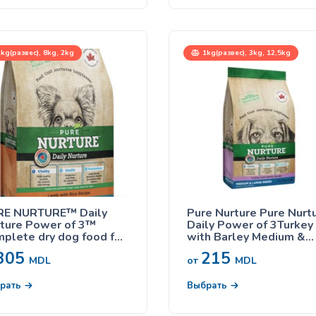
х стадиях жизни
kg(развес), 8kg, 2kg
1kg(развес), 3kg, 12,5kg
RE NURTURE™ Daily
Pure Nurture Pure Nurt
ture Power of 3™
Daily Power of 3Turkey
plete dry dog food for
with Barley Medium &
lts, small and mini
Large Adult, сухой кор
305
215
eds, lamb with rice,
индейкой и ячменем д
MDL
от
MDL
ой корм с ягненком и
собак средних и крупн
ом для собак мелких
пород
рать
Выбрать
род