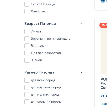
все
Happy Dog
Супер Премиум
Monge
Холистик
Petkult
Возраст Питомца
-
Primordial
1
7+ лет
ProPlan
Беременные и кормящие
PURE NURTURE
Взрослый
Quattro
Для все возрастов
RAFI
Щенок
Royal Canin
Savory
Размер Питомца
-
PU
для всех пород
Fre
для крупных пород
Com
all
для мелких пород
sal
от
кор
для средних пород
кар
Выб