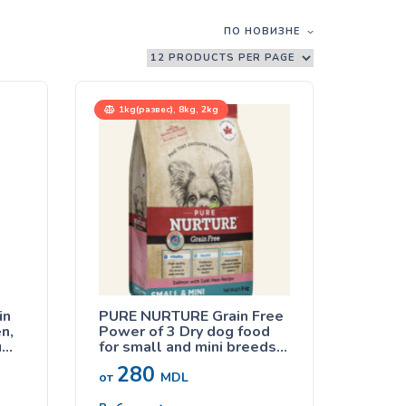
ПО НОВИЗНЕ
1kg(развес), 8kg, 2kg
in
PURE NURTURE Grain Free
n,
Power of 3 Dry dog food
и
for small and mini breeds
for all lifestages no grains
280
salmon with split peas,
от
MDL
сухой корм с лососем для