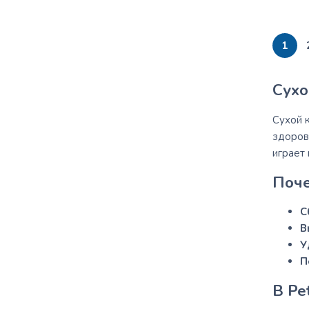
1
Сухо
Сухой 
здоров
играет
Поче
С
В
У
П
В Pe