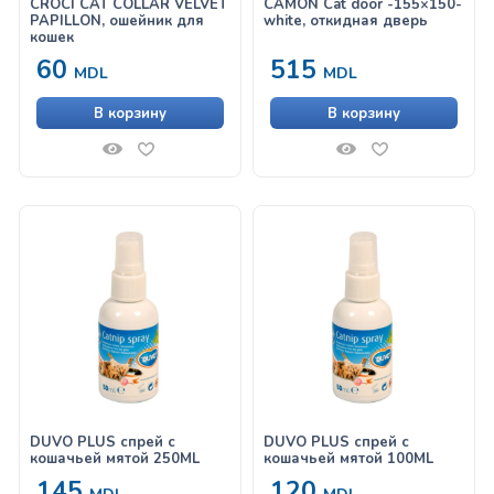
CROCI CAT COLLAR VELVET
CAMON Cat door -155×150-
PAPILLON, ошейник для
white, откидная дверь
кошек
60
515
MDL
MDL
В корзину
В корзину
DUVO PLUS спрей с
DUVO PLUS спрей с
кошачьей мятой 250ML
кошачьей мятой 100ML
145
120