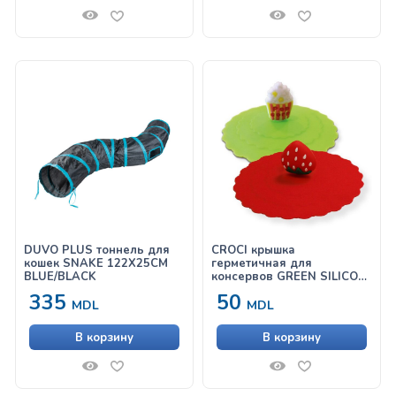
DUVO PLUS тоннель для
CROCI крышка
кошек SNAKE 122X25CM
герметичная для
BLUE/BLACK
консервов GREEN SILICON
LID FOR CANS Ø10cm
335
50
MDL
MDL
В корзину
В корзину