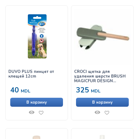
DUVO PLUS пинцет от
CROCI щетка для
клещей 12cm
удаления шерсти BRUSH
MAGICFUR DESIGN
32×7,5x4cm
40
325
MDL
MDL
В корзину
В корзину