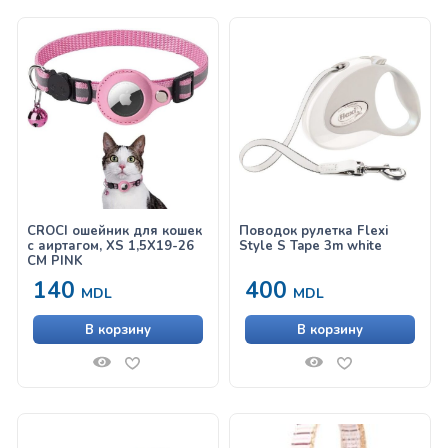
CROCI ошейник для кошек
Поводок рулетка Flexi
с аиртагом, XS 1,5X19-26
Style S Tape 3m white
CM PINK
140
400
MDL
MDL
В корзину
В корзину