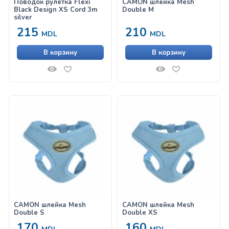
Поводок рулетка Flexi
CAMON шлейка Mesh
Black Design XS Cord 3m
Double M
silver
215
210
MDL
MDL
В корзину
В корзину
CAMON шлейка Mesh
CAMON шлейка Mesh
Double S
Double XS
170
160