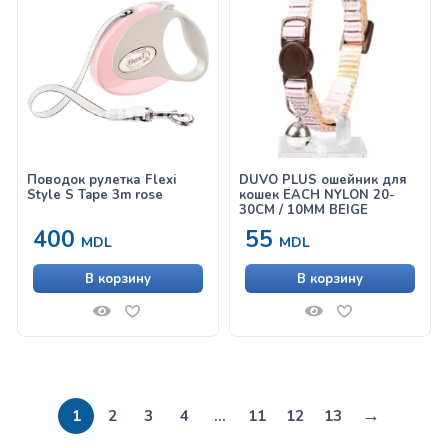
Поводок рулетка Flexi
DUVO PLUS ошейник для
Style S Tape 3m rose
кошек EACH NYLON 20-
30CM / 10MM BEIGE
400
55
MDL
MDL
В корзину
В корзину
→
1
2
3
4
…
11
12
13