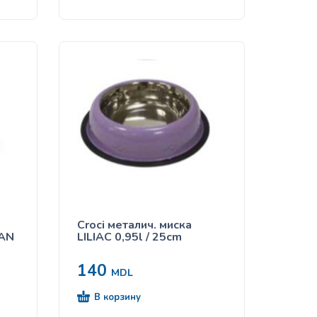
Croci металич. миска
CAN
LILIAC 0,95l / 25cm
140
MDL
В корзину