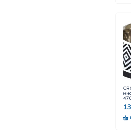
CRO
ми
47
1