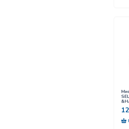
Мис
SE
&H
45
1