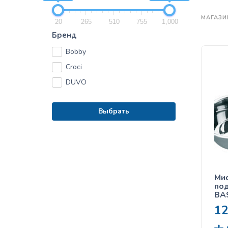
МАГАЗИ
20
265
510
755
1,000
Бренд
Bobby
Croci
DUVO
Выбрать
Мис
под
BAS
1