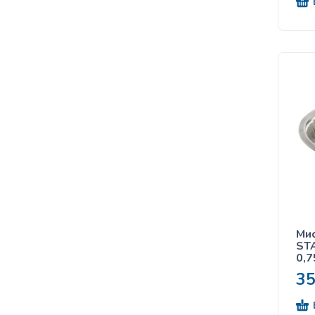
Мис
ST
0,7
3