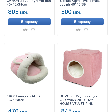
CAMON домик Pyramid den
Домик Юрта Пухнастики
40x40x34cm
серый 40*40*35
805
500
MDL
MDL
В корзину
В корзину
CROCI лежак RABBY
DUVO PLUS домик для
56x38xh28
животных 2в1 COZY
HOUSE VELVET PINK
470
845