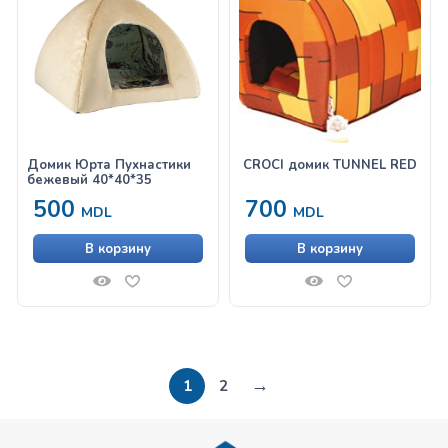
Домик Юрта Пухнастики
CROCI домик TUNNEL RED
бежевый 40*40*35
500
700
MDL
MDL
В корзину
В корзину
→
1
2