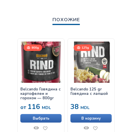
ПОХОЖИЕ
800g
125g
12,
Belcando Говядина с
Belcando 125 gr
Belca
картофелем и
Говядина с лапшой
горохом — 800gr
116
38
от
от
MDL
MDL
Выбрать
В корзину