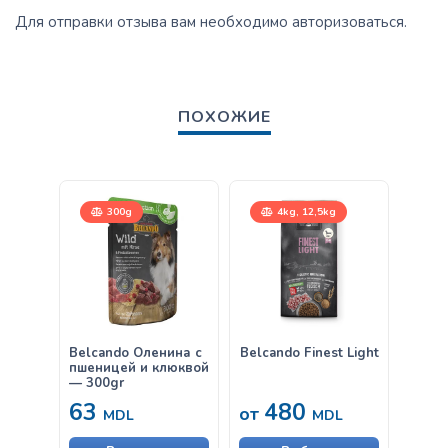
Для отправки отзыва вам необходимо
авторизоваться
.
ПОХОЖИЕ
300g
4kg, 12,5kg
12,
Belcando Оленина с
Belcando Finest Light
Belca
пшеницей и клюквой
Gravy
— 300gr
63
480
от
от
MDL
MDL