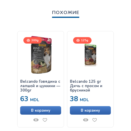
ПОХОЖИЕ
300g
125g
Belcando Говядина с
Belcando 125 gr
Belca
лапшой и цуккини —
Дичь с просом и
gr
300gr
брусникой
63
38
38
MDL
MDL
В корзину
В корзину