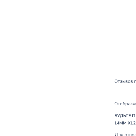
Отзывов п
Отображат
БУДЬТЕ 
14MM X1
Для отпр