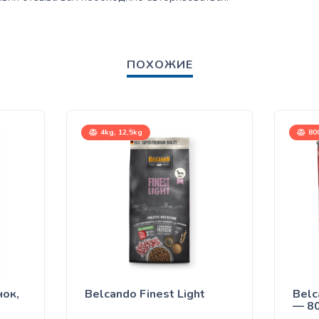
ПОХОЖИЕ
4kg, 12,5kg
80
нок,
Belcando Finest Light
Belc
— 8