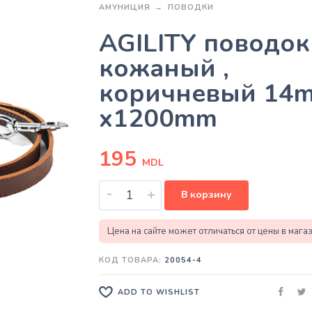
АМУНИЦИЯ
ПОВОДКИ
AGILITY поводок
кожаный ,
коричневый 14
x1200mm
195
MDL
-
+
В корзину
Цена на сайте может отличаться от цены в мага
КОД ТОВАРА:
20054-4
ADD TO WISHLIST