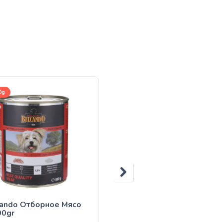
0g
125g
ando Отборное Мясо
Belcando 125 gr Дичь с
00gr
просом и брусникой