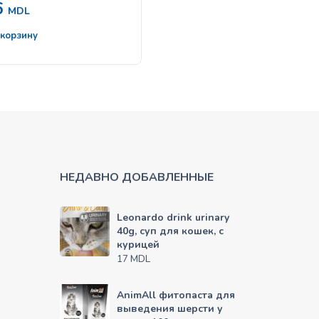
6
38
MDL
MDL
 корзину
В корзину
НЕДАВНО ДОБАВЛЕННЫЕ
Leonardo drink urinary
40g, суп для кошек, с
курицей
MDL
17
AnimAll фитопаста для
выведения шерсти у