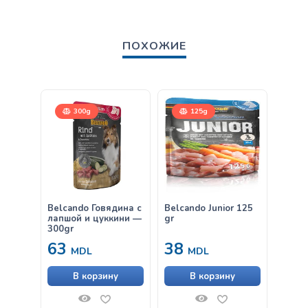
ПОХОЖИЕ
300g
125g
Belcando Говядина с
Belcando Junior 125
Belca
лапшой и цуккини —
gr
Мясо 
300gr
63
38
11
MDL
MDL
В корзину
В корзину