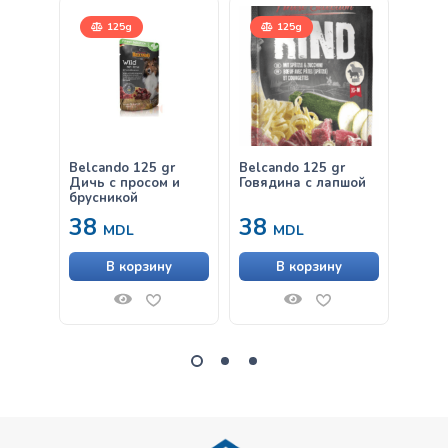
125g
125g
12,
Belcando 125 gr
Belcando 125 gr
Belca
Дичь с просом и
Говядина с лапшой
брусникой
38
38
от
MDL
MDL
В корзину
В корзину