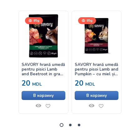
85g
85g
SAVORY hrană umedă
SAVORY hrană umedă
SAVOR
pentru pisici Lamb
pentru pisoi Lamb and
pentr
and Beetroot in gravy
Pumpkin – cu miel și
and Ca
– cu miel și sfeclă în
dovleac în aspic 85g
somon
20
20
20
sos 85g
sos 8
MDL
MDL
В корзину
В корзину