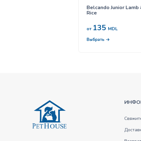
Belcando Junior Lamb
Rice
135
от
MDL
Выбрать
ИНФО
Свяжите
Достав