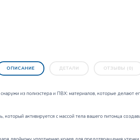
ОПИСАНИЕ
ДЕТАЛИ
ОТЗЫВЫ (0)
наружи из полиэстера и ПВХ: материалов, которые делают е
ь, который активируется с массой тела вашего питомца созд
аря двойному уплотнению краев для предотвращения утечки 