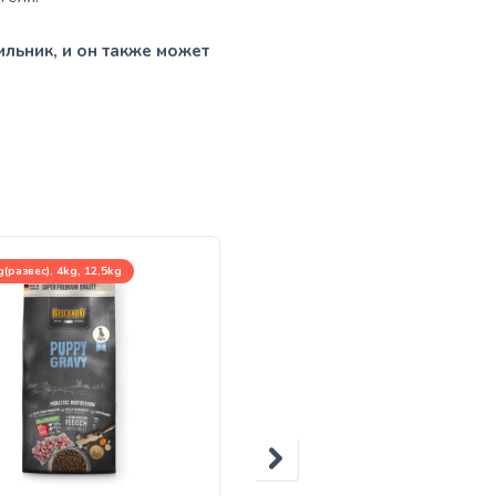
ильник, и он также может
(развес), 4kg, 12,5kg
400g, 800g