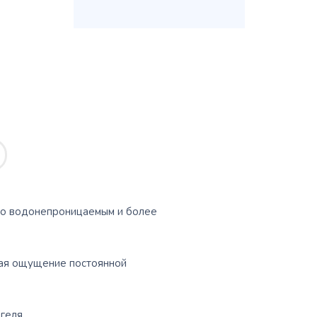
го водонепроницаемым и более
авая ощущение постоянной
геля.