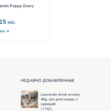
ando Puppy Gravy
Belcando Курица и утка 
пшеном и морковью —
800gr
15
116
MDL
от
MDL
ать
Выбрать
НЕДАВНО ДОБАВЛЕННЫЕ
Leonardo drink urinary
40g, суп для кошек, с
курицей
MDL
17