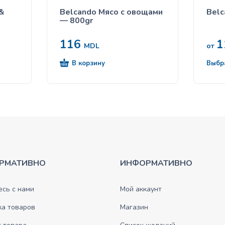
 &
Belcando Мясо с овощами
Belc
— 800gr
116
1
MDL
от
В корзину
Выбр
РМАТИВНО
ИНФОРМАТИВНО
сь с нами
Мой аккаунт
ка товаров
Магазин