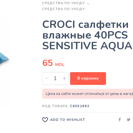
СРЕДСТВА ПО УХОДУ
СРЕДСТВА ПО УХОДУ
CROCI салфетки
влажные 40PCS
SENSITIVE AQUA
65
MDL
-
+
В корзину
Цена на сайте может отличаться от цены в мага
КОД ТОВАРА:
C6052693
ADD TO WISHLIST