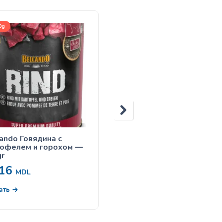
0g
125g
ando Говядина с
Belcando 125 gr Курица
тофелем и горохом —
рис
r
16
38
MDL
MDL
В корзину
ать