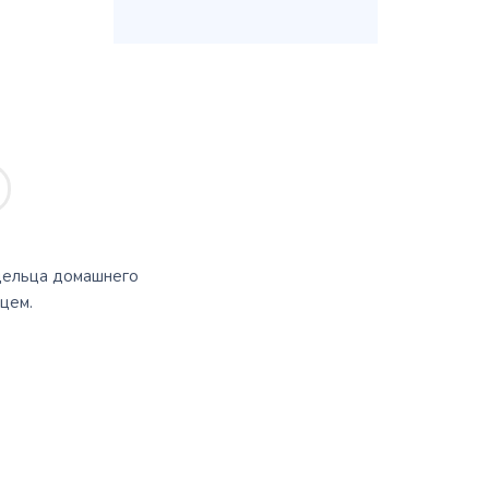
дельца домашнего
цем.