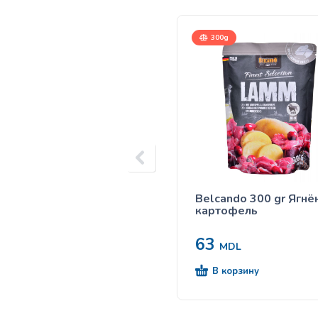
300g
Belcando 300 gr Ягнё
картофель
63
MDL
В корзину