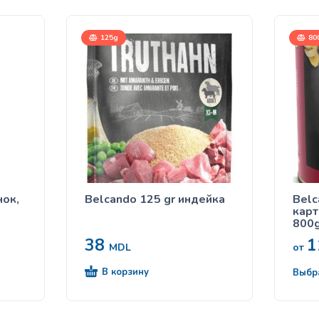
125g
80
нок,
Belcando 125 gr индейка
Belc
кар
800g
38
1
MDL
от
В корзину
Выбр