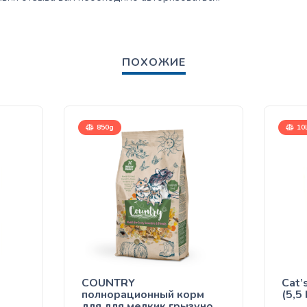
ПОХОЖИЕ
850g
10
COUNTRY
Cat’
полнорационный корм
(5,5
для для мелкик грызунов