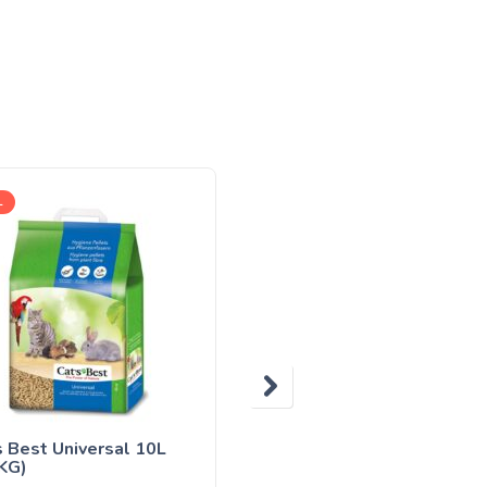
L
800g
s Best Universal 10L
COUNTRY snack muesli
 KG)
0,8kg