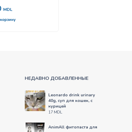
0
100
MDL
MDL
 корзину
В корзину
НЕДАВНО ДОБАВЛЕННЫЕ
Leonardo drink urinary
40g, суп для кошек, с
курицей
MDL
17
AnimAll фитопаста для