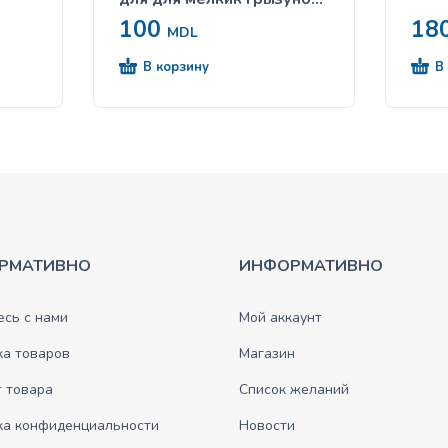
HAMSTER & FRIENDS
100
18
0,85kg
MDL
В корзину
В
РМАТИВНО
ИНФОРМАТИВНО
сь с нами
Мой аккаунт
ка товаров
Магазин
 товара
Список желаний
ка конфиденциальности
Новости