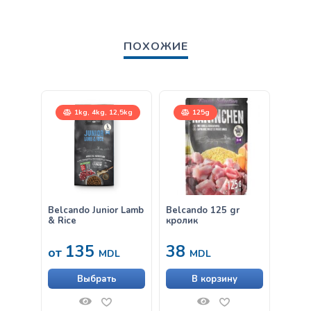
ПОХОЖИЕ
1kg, 4kg, 12,5kg
125g
Belcando Junior Lamb
Belcando 125 gr
Belca
& Rice
кролик
пшени
— 30
135
38
63
от
MDL
MDL
Выбрать
В корзину