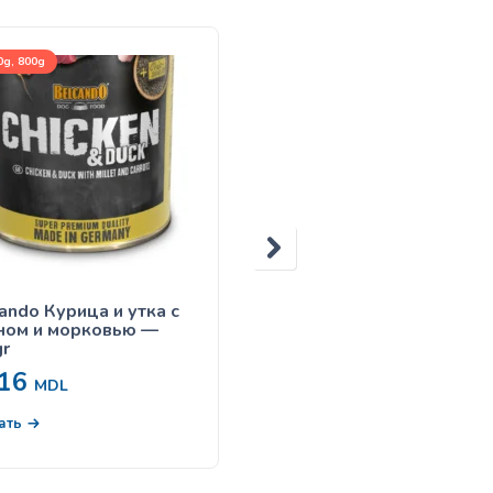
g, 800g
800g
ando Курица и утка с
Belcando Индейка с рис
ном и морковью —
и цукини — 800gr
r
16
116
MDL
MDL
В корзину
ать