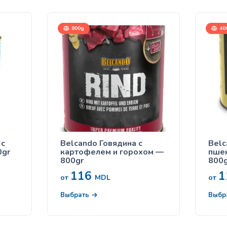
800g
400
 с
Belcando Говядина с
Belc
0gr
картофелем и горохом —
пше
800gr
800g
116
1
от
MDL
от
Выбрать
Выбр