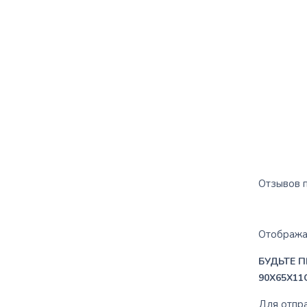
Отзывов п
Отображат
БУДЬТЕ П
90X65X11
Для отпр