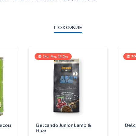
ПОХОЖИЕ
1kg, 4kg, 12,5kg
30
рисом
Belcando Junior Lamb &
Belc
Rice