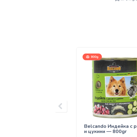
800g
Belcando Индейка с 
и цукини — 800gr