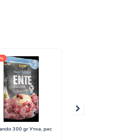
0g
1kg(развес), 12,5kg
ando 300 gr Утка, рис
Belcando Adult Lamb &
Rice