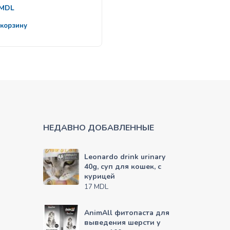
127
MDL
от
MDL
 корзину
Выбрать
НЕДАВНО ДОБАВЛЕННЫЕ
Leonardo drink urinary
40g, суп для кошек, с
курицей
MDL
17
AnimAll фитопаста для
выведения шерсти у