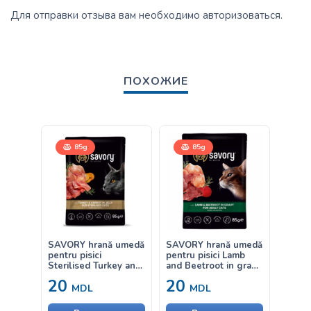
Для отправки отзыва вам необходимо
авторизоваться
.
ПОХОЖИЕ
85g
85g
400
SAVORY hrană umedă
SAVORY hrană umedă
Savory
pentru pisici
pentru pisici Lamb
Sensit
Sterilised Turkey and
and Beetroot in gravy
Fresh
Carrot – curcan și
– cu miel și sfeclă în
Turke
20
20
от
morcov în jeleu 85g
sos 85g
cu mie
MDL
MDL
pentru
cu dig