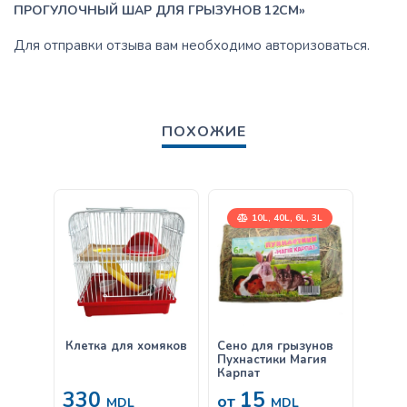
ПРОГУЛОЧНЫЙ ШАР ДЛЯ ГРЫЗУНОВ 12CM»
Для отправки отзыва вам необходимо
авторизоваться
.
ПОХОЖИЕ
10L, 40L, 6L, 3L
Клетка для хомяков
Сено для грызунов
Cat’s 
Пухнастики Магия
Straw
Карпат
KG)
330
15
19
от
MDL
MDL