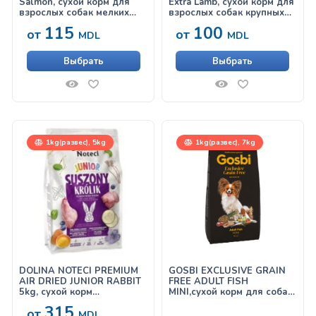
Salmon, сухой корм для
Extra Lamb, cухой корм для
взрослых собак мелких
взрослых собак крупных
пород с лососем
пород с ягненком
115
100
от
от
MDL
MDL
Выбрать
Выбрать
1kg(развес), 5kg
1kg(развес), 7kg
DOLINA NOTECI PREMIUM
GOSBI EXCLUSIVE GRAIN
AIR DRIED JUNIOR RABBIT
FREE ADULT FISH
5kg, сухой корм
MINI,сухой корм для собак
для щенков с кроликом
мелких пород, с рыбой
315
от
MDL