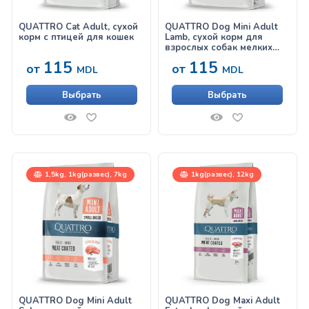
QUATTRO Cat Adult, сухой
QUATTRO Dog Mini Adult
корм с птицей для кошек
Lamb, сухой корм для
взрослых собак мелких
пород с ягненком
115
115
от
от
MDL
MDL
Выбрать
Выбрать
1,5kg, 1kg(развес), 7kg
1kg(развес), 12kg
QUATTRO Dog Mini Adult
QUATTRO Dog Maxi Adult