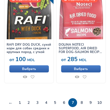
RAFI DRY DOG DUCK, сухой
DOLINA NOTECI
корм для собак средних и
SUPERFOOD, AIR DRIED
крупных пород, с уткой
FOR DOG-SALMON RECIPE,
сухой корм для собак с
100
285
от
от
лососем
MDL
MDL
Выбрать
Выбрать
←
1
2
3
4
5
6
7
8
9
10