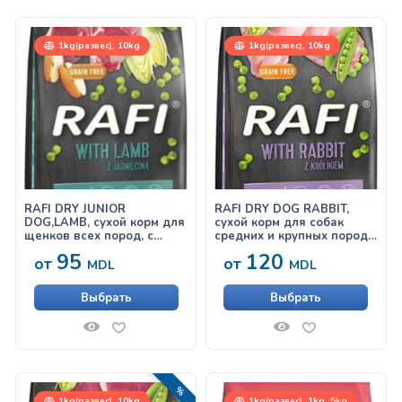
1kg(развес), 10kg
1kg(развес), 10kg
RAFI DRY JUNIOR
RAFI DRY DOG RABBIT,
DOG,LAMB, сухой корм для
сухой корм для собак
щенков всех пород, с
средних и крупных пород,
ягненком
с кроликом
95
120
от
от
MDL
MDL
Выбрать
Выбрать
РАСПРОДАЖА!
1kg(развес), 10kg
1kg(развес), 1kg, 5kg