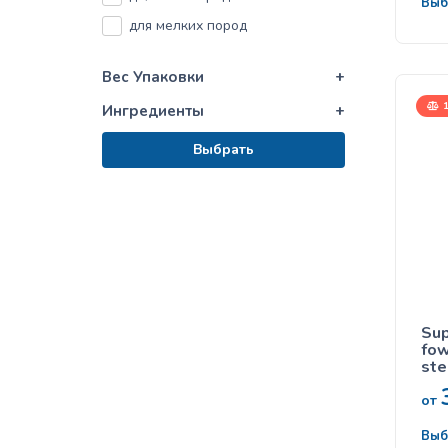
Выб
для мелких пород
Вес Упаковки
+
1
Ингредиенты
+
Выбрать
Sup
fow
ste
для
кош
от
ут
Выб