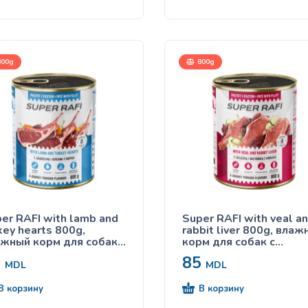
00g
800g
er RAFI with lamb and
Super RAFI with veal a
ey hearts 800g,
rabbit liver 800g, вла
жный корм для собак с
корм для собак с
ненком и индюшачьими
телятиной и кроличьей
5
85
рдечками
печенью
MDL
MDL
В корзину
В корзину