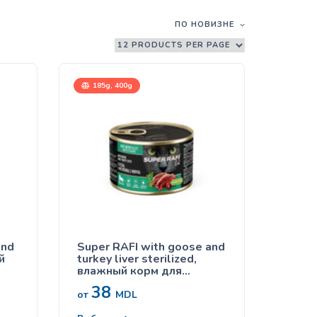
ПО НОВИЗНЕ
185g, 400g
and
Super RAFI with goose and
й
turkey liver sterilized,
влажный корм для
стерилизованных кошек, с
38
гусем и индюшиной
от
MDL
печенью