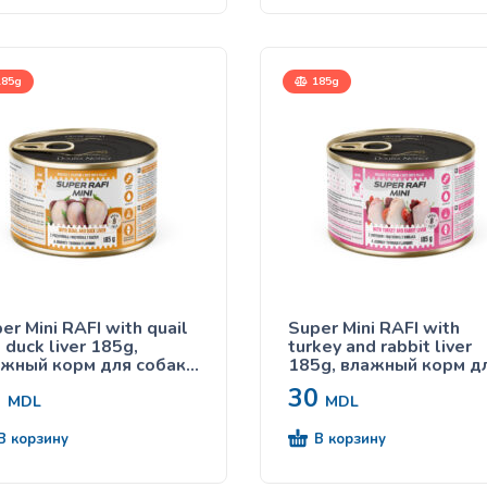
85g
185g
er Mini RAFI with quail
Super Mini RAFI with
 duck liver 185g,
turkey and rabbit liver
жный корм для собак с
185g, влажный корм д
епелкой и печенью
собак с индейкой и
0
30
и
печенью кролика
MDL
MDL
В корзину
В корзину