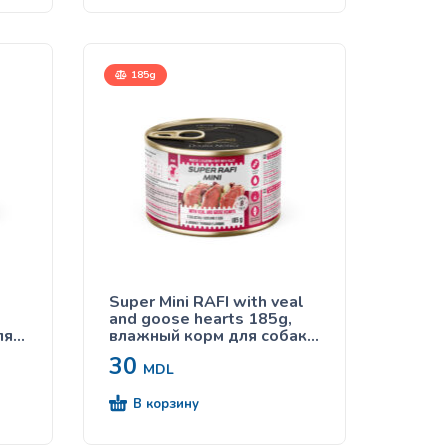
185g
Super Mini RAFI with veal
and goose hearts 185g,
ля
влажный корм для собак с
телячьими и гусиными
30
сердцами
MDL
В корзину