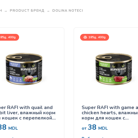
Н
PRODUCT БРЕНД
DOLINA NOTECI
85g, 400g
185g, 400g
er RAFI with quail and
Super RAFI with game 
bit liver, влажный корм
chicken hearts, влажны
 кошек с перепелкой и
корм для кошек с
оличьей печенью
олениной и куриными
38
38
сердечками
MDL
от
MDL