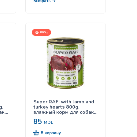
Выбрать
800g
Super RAFI with lamb and
g,
turkey hearts 800g,
ак с
влажный корм для собак с
олениной и утиными
85
сердечками
MDL
В корзину