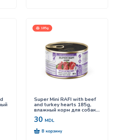
185g
nd
Super Mini RAFI with beef
жный
and turkey hearts 185g,
влажный корм для собак с
говядиной и индюшиными
30
сердечками
MDL
В корзину