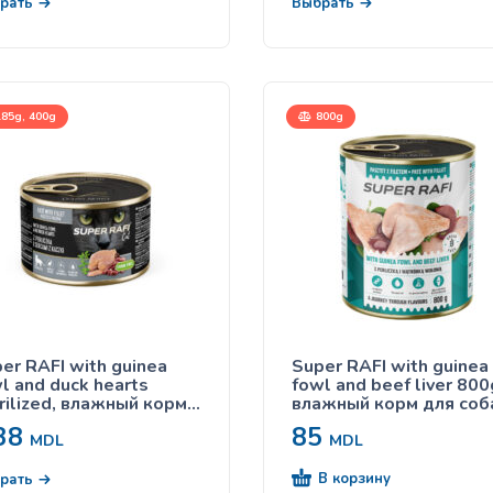
рать
Выбрать
85g, 400g
800g
er RAFI with guinea
Super RAFI with guinea
l and duck hearts
fowl and beef liver 800
rilized, влажный корм
влажный корм для соб
 стерилизованных
цесаркой и говяжьей
38
85
ек, с цесаркой и
печенью
MDL
MDL
иными сердечками
В корзину
рать