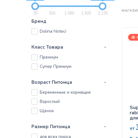
МАГАЗИ
30
555
1,080
1,605
2,130
Бренд
Dolina Noteci
1
Класс Товара
-
Премиум
Супер Премиум
Возраст Питомца
-
Беременные и кормящие
Взрослый
Sup
Щенок
rab
для
кр
Размер Питомца
-
от
для всех пород