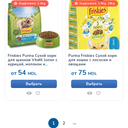
1kg(развес), 2,4kg
1kg(развес), 1,5kg, 10kg
Friskies Purina Сухой корм
Purina Friskies Сухой корм
для щенков Vitafit Junior с
для кошек с лососем и
курицей, молоком и
овощами
овощами
54
75
от
от
MDL
MDL
Выбрать
Выбрать
→
1
2