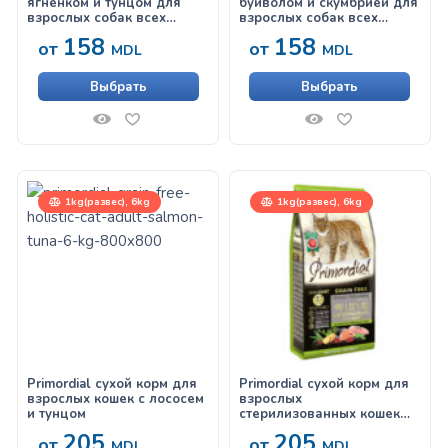
ягненком и тунцом для
буйволом и скумбрией для
взрослых собак всех
взрослых собак всех
пород
пород
158
158
от
от
MDL
MDL
Выбрать
Выбрать
1kg(развес), 6kg
1kg(развес), 6kg
Primordial сухой корм для
Primordial сухой корм для
взрослых кошек с лососем
взрослых
и тунцом
стерилизованных кошек
для здоровья кожи и
205
205
от
от
шерсти с лососем и
MDL
MDL