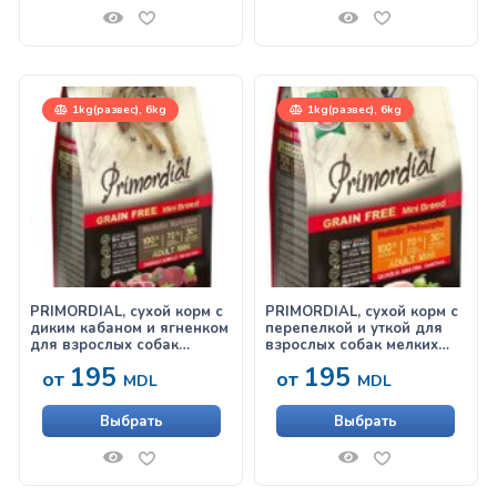
1kg(развес), 6kg
1kg(развес), 6kg
PRIMORDIAL, сухой корм с
PRIMORDIAL, сухой корм с
диким кабаном и ягненком
перепелкой и уткой для
для взрослых собак
взрослых собак мелких
мелких пород
пород
195
195
от
от
MDL
MDL
Выбрать
Выбрать