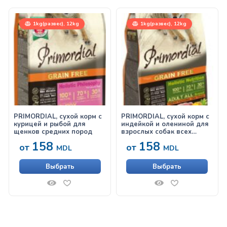
1kg(развес), 12kg
1kg(развес), 12kg
PRIMORDIAL, сухой корм с
PRIMORDIAL, сухой корм с
курицей и рыбой для
индейкой и олениной для
щенков средних пород
взрослых собак всех
пород
158
158
от
от
MDL
MDL
Выбрать
Выбрать