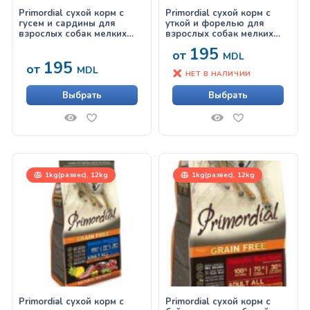
Primordial сухой корм с
Primordial сухой корм с
гусем и сардины для
уткой и форелью для
взрослых собак мелких
взрослых собак мелких
пород
пород
195
от
MDL
195
от
MDL
НЕТ В НАЛИЧИИ
Выбрать
Выбрать
1kg(развес), 12kg
1kg(развес), 12kg
Primordial сухой корм с
Primordial сухой корм с