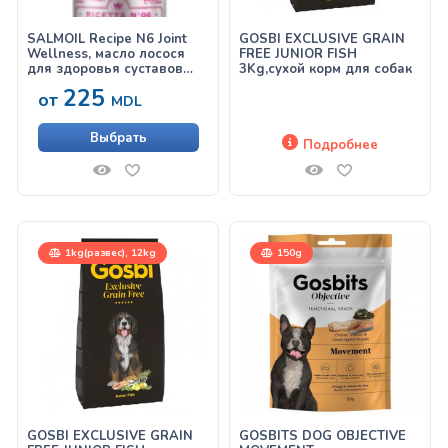
SALMOIL Recipe N6 Joint
GOSBI EXCLUSIVE GRAIN
Wellness, масло лосося
FREE JUNIOR FISH
для здоровья суставов
3Kg,сухой корм для собак
кошек и собак
225
от
MDL
Выбрать
Подробнее
1kg(развес), 12kg
150g
GOSBI EXCLUSIVE GRAIN
GOSBITS DOG OBJECTIVE