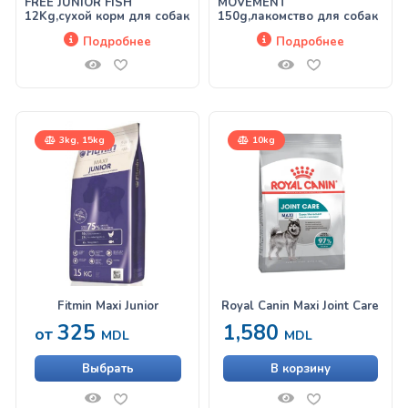
FREE JUNIOR FISH
MOVEMENT
12Kg,сухой корм для собак
150g,лакомство для собак
Подробнее
Подробнее
3kg, 15kg
10kg
Fitmin Maxi Junior
Royal Canin Maxi Joint Care
325
1,580
от
MDL
MDL
Выбрать
В корзину