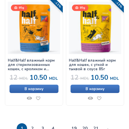
-13%
-13%
85g
85g
Half&Half влажный корм
Half&Half влажный корм
для стерилизованных
для кошек, с уткой и
кошек, с кроликом и
тыквой в соусе 85г
яблоком в желе 85г
12
10.50
12
10.50
MDL
MDL
MDL
MDL
В корзину
В корзину
→
1
2
3
4
…
19
20
21