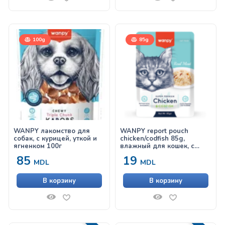
100g
85g
WANPY лакомство для
WANPY report pouch
собак, с курицей, уткой и
chicken/codfish 85g,
ягненком 100г
влажный для кошек, с
курицей и треской
85
19
MDL
MDL
В корзину
В корзину