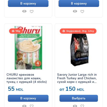
В корзину
В корзину
56g
1kg(развес), 3kg, 12kg
CHURU кремовое
Savory Junior Large rich in
лакомство для кошек,
Fresh Turkey and Chicken,
тунец с курицей (4 sticks)
сухой корм с курицей и
индейкой для щенков
55
150
от
крупных пород
MDL
MDL
В корзину
Выбрать