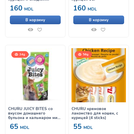
картофелем 96г
160
160
MDL
MDL
В корзину
В корзину
34g
56g
CHURU JUICY BITES со
CHURU кремовое
вкусом домашнего
лакомство для кошек, с
бульона и кальмаром микс
курицей (4 sticks)
34g
65
55
MDL
MDL