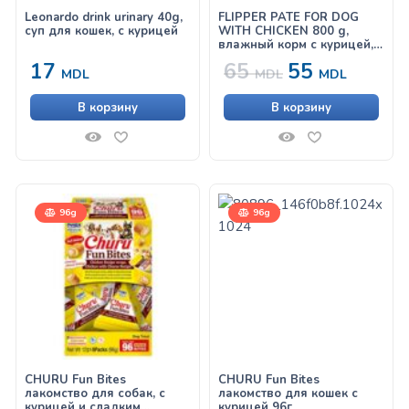
Leonardo drink urinary 40g,
FLIPPER PATE FOR DOG
суп для кошек, с курицей
WITH CHICKEN 800 g,
влажный корм с курицей,
для собак
17
65
55
MDL
MDL
MDL
В корзину
В корзину
96g
96g
CHURU Fun Bites
CHURU Fun Bites
лакомство для собак, с
лакомство для кошек с
курицей и сладким
курицей 96г