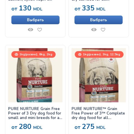
лососем для
lifestages, no grains salmon
130
335
от
от
стерилизованных кошек
with peas, сухой корм с
MDL
MDL
лососем для кошек на
всех стадиях жизни
Выбрать
Выбрать
1kg(развес), 8kg, 2kg
1kg(развес), 3kg, 12,5kg
PURE NURTURE Grain Free
PURE NURTURE™ Grain
Power of 3 Dry dog food for
Free Power of 3™ Complete
small and mini breeds for all
dry dog food for all
lifestages no grains salmon
lifestages, no grains salmon
280
275
от
от
with split peas, сухой корм
with potato, сухой корм с
MDL
MDL
с лососем для собак
лососем и картофелем для