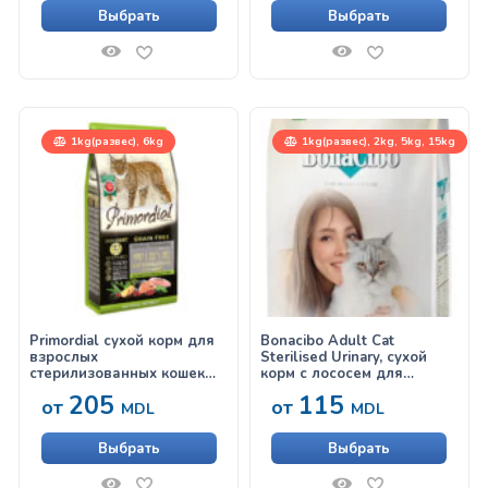
мелких пород на всех
собак на всех стадиях
Выбрать
Выбрать
стадиях жизни
жизни
1kg(развес), 6kg
1kg(развес), 2kg, 5kg, 15kg
Primordial сухой корм для
Bonacibo Adult Cat
взрослых
Sterilised Urinary, сухой
стерилизованных кошек
корм с лососем для
для здоровья кожи и
стерилизованных кошек
205
115
от
от
шерсти с лососем и
MDL
MDL
индейкой
Выбрать
Выбрать