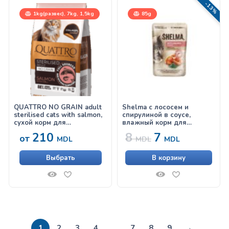
-13%
1kg(развес), 7kg, 1,5kg
85g
QUATTRO NO GRAIN adult
Shelma с лососем и
sterilised cats with salmon,
спирулиной в соусе,
сухой корм для
влажный корм для
стерилизованных кошек, с
стерилизованных кошек,
210
8
7
от
лососем
85г
MDL
MDL
MDL
Выбрать
В корзину
→
1
2
3
4
…
7
8
9