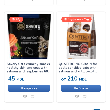
60g
1kg(развес), 7kg
Savory Cats crunchy snacks
QUATTRO NO GRAIN for
healthy skin and coat with
adult sensitive cats with
salmon and raspberries 60
salmon and krill, сухой
g, лакомство для кожи и
корм для взрослых кошек
45
210
от
шерсти кошек с лососем и
с чувствительным
MDL
MDL
малиной
пищеварением, с лососем,
крилем и коллагеном.
В корзину
Выбрать