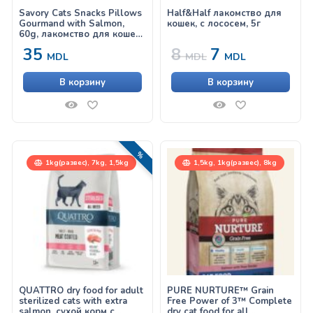
Savory Cats Snacks Pillows
Half&Half лакомство для
Gourmand with Salmon,
кошек, с лососем, 5г
60g, лакомство для кошек,
с лососем
35
8
7
MDL
MDL
MDL
В корзину
В корзину
РАСПРОДАЖА!
1kg(развес), 7kg, 1,5kg
1,5kg, 1kg(развес), 8kg
QUATTRO dry food for adult
PURE NURTURE™ Grain
sterilized cats with extra
Free Power of 3™ Complete
salmon, сухой корм с
dry cat food for all