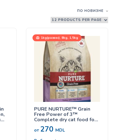
ПО НОВИЗНЕ
1kg(развес), 8kg, 1,5kg
in
PURE NURTURE™ Grain
n,
Free Power of 3™
и
Complete dry cat food for
all lifestages, no grains
270
turkey with peas, сухой
от
MDL
корм с индейкой для