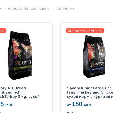
Н
PRODUCT КЛАСС ТОВАРА
ХОЛИСТИК
kg
1kg(развес), 3kg, 12kg
ory All Breed
Savory Junior Large rich 
rilised rich in
Fresh Turkey and Chicke
shTurkey 3 kg, сухой
сухой корм с курицей 
м с индейкой, для
индейкой для щенков
65
150
трированных и
крупных пород
MDL
от
MDL
рилизованных собак