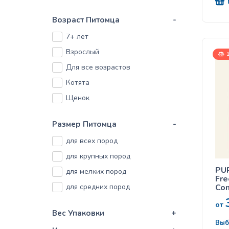
все
Возраст Питомца
-
7+ лет
Взрослый
1
Для все возрастов
Котята
Щенок
Размер Питомца
-
для всех пород
для крупных пород
PU
для мелких пород
Fre
для средних пород
Com
all
sal
от
кор
Вес Упаковки
+
кош
Выб