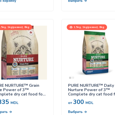
х пород
В корзину
Выбрать
,5kg, 1kg(развес), 8kg
1,5kg, 1kg(развес), 8kg
RE NURTURE™ Grain
PURE NURTURE™ Daily
e Power of 3™
Nurture Power of 3™
plete dry cat food for
Complete dry cat food 
 lifestages, no grains
adults, salmon with bar
335
300
mon with peas, сухой
сухой корм с лососем 
MDL
от
MDL
м с лососем для
ячменем для взрослых
ек на всех стадиях
кошек
рать
Выбрать