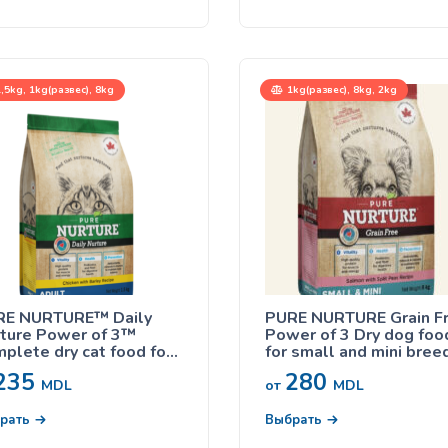
зни
,5kg, 1kg(развес), 8kg
1kg(развес), 8kg, 2kg
RE NURTURE™ Daily
PURE NURTURE Grain F
ture Power of 3™
Power of 3 Dry dog foo
plete dry cat food for
for small and mini bree
lts, chicken with barley,
for all lifestages no gr
235
280
ой корм с курицей и
salmon with split peas,
MDL
от
MDL
енем для взрослых
сухой корм с лососем 
шек
собак мелких пород на
рать
Выбрать
всех стадиях жизни