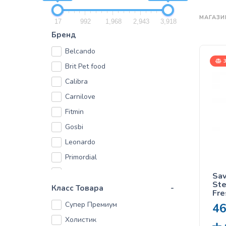
МАГАЗИ
17
992
1,968
2,943
3,918
Бренд
Belcando
3
Brit Pet food
Calibra
Carnilove
Fitmin
Gosbi
Leonardo
Primordial
PURE NURTURE
Sav
Ste
Quattro
Класс Товара
-
Fre
кор
Savory
Супер Премиум
4
кас
сте
Холистик