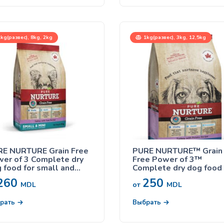
kg(развес), 8kg, 2kg
1kg(развес), 3kg, 12,5kg
E NURTURE Grain Free
PURE NURTURE™ Grain
er of 3 Complete dry
Free Power of 3™
 food for small and
Complete dry dog food 
i breeds for all
all lifestages, no grains
260
250
estages no grains turkey
turkey with potato, сух
MDL
от
MDL
as, сухой корм с
корм с индейкой и
ой для собак
картофелем для собак
рать
Выбрать
ких пород на всех
всех стадиях жизни
диях жизни