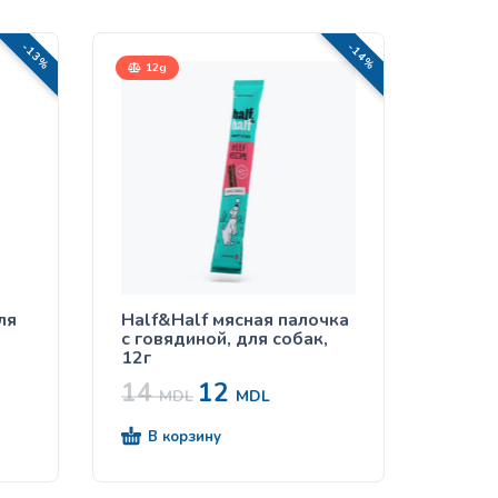
-13%
-14%
12g
ля
Half&Half мясная палочка
с говядиной, для собак,
12г
14
12
MDL
MDL
В корзину