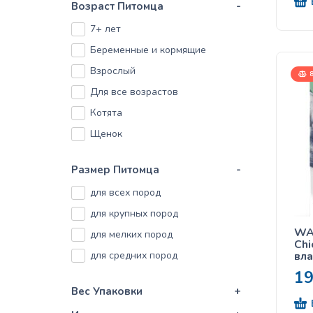
Возраст Питомца
-
Gemon
7+ лет
Gosbi
Беременные и кормящие
Gourmet
Взрослый
Half&Half
8
Для все возрастов
Inaba
Котята
La Murr
Щенок
MITO
Purina
Размер Питомца
-
RAFI
для всех пород
Royal Canin
для крупных пород
Simba
WA
для мелких пород
Vitapol
Chi
для средних пород
вла
Wanpy
ку
1
Вес Упаковки
+