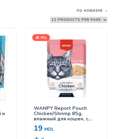
ПО НОВИЗНЕ
85g
WANPY Report Pouch
й и
Chicken/Shrimp 85g,
влажный для кошек, с
курицей и креветками
19
MDL