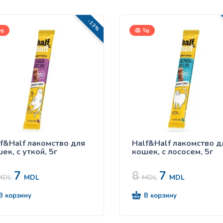
-13%
g
5g
f&Half лакомство для
Half&Half лакомство д
ек, с уткой, 5г
кошек, с лососем, 5г
7
8
7
MDL
MDL
MDL
MDL
В корзину
В корзину