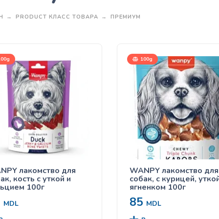
Н
PRODUCT КЛАСС ТОВАРА
ПРЕМИУМ
00g
100g
NPY лакомство для
WANPY лакомство для
ак, кость с уткой и
собак, с курицей, утко
ьцием 100г
ягненком 100г
5
85
MDL
MDL