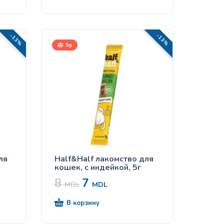
-13%
-13%
5g
ля
Half&Half лакомство для
кошек, с индейкой, 5г
8
7
MDL
MDL
В корзину