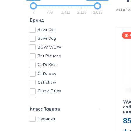
МАГАЗИ
7
709
1,411
2,113
2,815
Бренд
Bewi Cat
1
Bewi Dog
BOW WOW
Brit Pet food
Cat's Best
Cat's way
Cat Chow
Club 4 Paws
DogChow
WA
соб
Dolina Noteci
Класс Товара
-
кал
Felix
Премиум
8
Fitmin