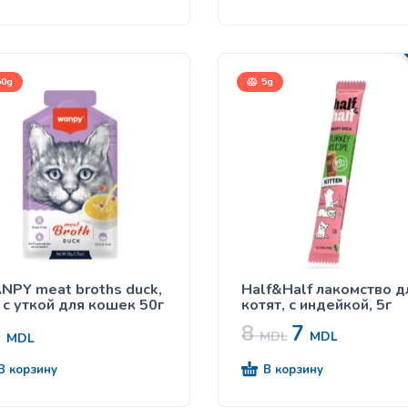
0g
5g
PY meat broths duck,
Half&Half лакомство д
 с уткой для кошек 50г
котят, с индейкой, 5г
8
7
7
MDL
MDL
MDL
В корзину
В корзину