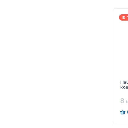
5
Hal
кош
8