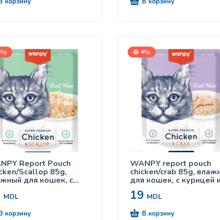
В корзину
В корзину
5g
85g
NPY Report Pouch
WANPY report pouch
cken/Scallop 85g,
chicken/crab 85g, влаж
жный для кошек, с
для кошек, с курицей 
рицей и гребешком
крабом
9
19
MDL
MDL
В корзину
В корзину