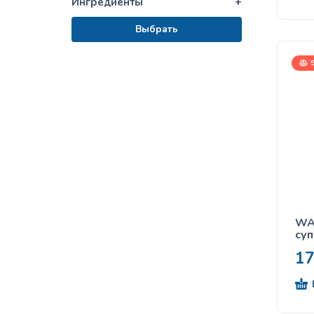
Ингредиенты
+
Выбрать
5
WAN
суп
1