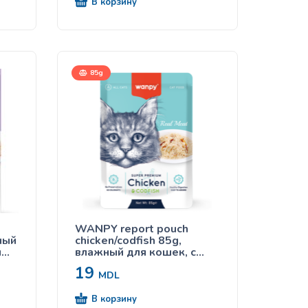
В корзину
85g
WANPY report pouch
ный
chicken/codfish 85g,
и
влажный для кошек, с
курицей и треской
19
MDL
В корзину