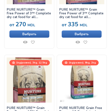
PURE NURTURE™ Grain
PURE NURTURE™ Grain
Free Power of 3™ Complete
Free Power of 3™ Complete
dry cat food for all
dry cat food for all
lifestages, no grains turkey
lifestages, no grains salmon
270
335
от
от
with peas, сухой корм с
with peas, сухой корм с
MDL
MDL
индейкой для кошек на
лососем для кошек на
всех стадиях жизни
всех стадиях жизни
Выбрать
Выбрать
1kg(развес), 3kg, 12,5kg
1kg(развес), 8kg, 2kg
PURE NURTURE™ Grain
PURE NURTURE Grain Free