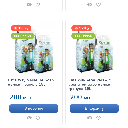
15,3kg
15,3kg
BEST PRICE
BEST PRICE
Cat’s Way Marseille Soap
Cats Way Aloe Vera – с
мелкая гранула 18L
ароматом алоэ мелкая
гранула 18L
200
200
MDL
MDL
В корзину
В корзину