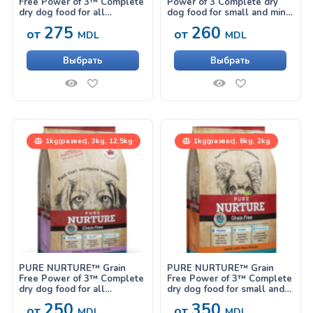
Free Power of 3™ Complete
Power of 3 Complete dry
dry dog food for all
dog food for small and mini
lifestages, no grains salmon
breeds for all lifestages no
275
260
от
от
with potato, сухой корм с
grains turkey with peas,
MDL
MDL
лососем и картофелем для
сухой корм с индейкой для
собак на всех стадиях
собак мелких пород на
Выбрать
Выбрать
жизни
всех стадиях жизни
1kg(развес), 3kg, 12,5kg
1kg(развес), 8kg, 2kg
PURE NURTURE™ Grain
PURE NURTURE™ Grain
Free Power of 3™ Complete
Free Power of 3™ Complete
dry dog food for all
dry dog food for small and
lifestages, no grains turkey
mini breeds for all
250
350
от
от
with potato, сухой корм с
lifestages,no grains lamb
MDL
MDL