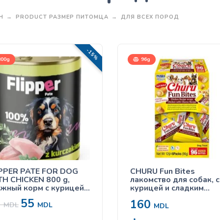
Н
PRODUCT РАЗМЕР ПИТОМЦА
ДЛЯ ВСЕХ ПОРОД
-15%
00g
96g
IPPER PATE FOR DOG
CHURU Fun Bites
H CHICKEN 800 g,
лакомство для собак, с
жный корм с курицей,
курицей и сладким
 собак
картофелем 96г
5
55
160
MDL
MDL
MDL