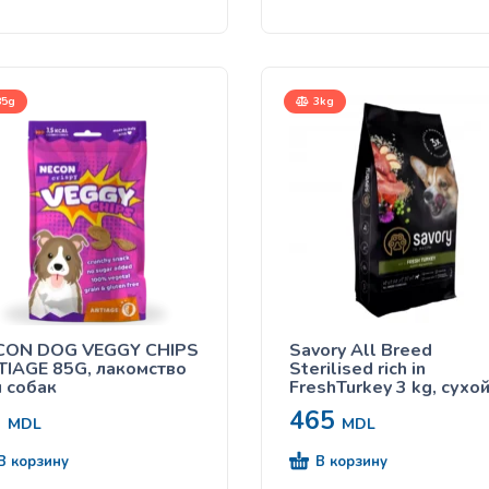
5g
3kg
CON DOG VEGGY CHIPS
Savory All Breed
IAGE 85G, лакомство
Sterilised rich in
 собак
FreshTurkey 3 kg, сухо
корм с индейкой, для
0
465
кастрированных и
MDL
MDL
стерилизованных соба
всех пород
В корзину
В корзину