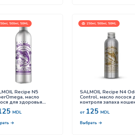
50ml, 500ml, 50ML
150ml, 500ml, 50ML
MOIL Recipe N5
SALMOIL Recipe N4 Od
perOmega, масло
Control, масло лосося для
ося для здоровья
контроля запаха кошек
и и шерсти кошек и
собак
125
125
бак
MDL
от
MDL
рать
Выбрать