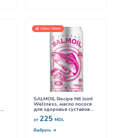
150ml, 500ml
SALMOIL Recipe N6 Joint
Wellness, масло лосося
й
для здоровья суставов
кошек и собак
225
от
MDL
к
Выбрать