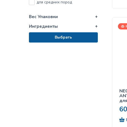
для средних пород
Leonardo
Miglior Gatto
Вес Упаковки
+
MITO
Ингредиенты
+
8
Monge
Выбрать
Necon
Petkult
Primordial
ProPlan
PURE NURTURE
Quattro
RAFI
NE
ANT
Royal Canin
для
Savory
6
Simba
Tropi