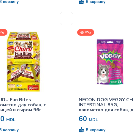
В корзину
В корзину
6g
85g
RU Fun Bites
NECON DOG VEGGY CH
омство для собак, с
INTESTINAL 85G,
ицей и сыром 96г
лакомство для собак, 
здоровья
60
60
пищеварительной
MDL
MDL
системы
В корзину
В корзину