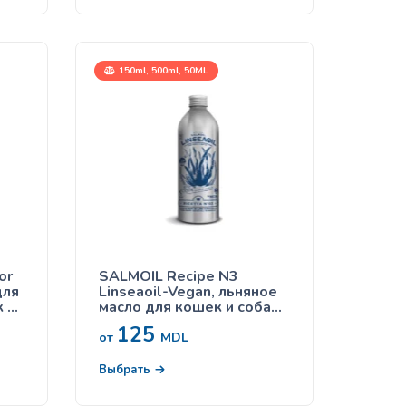
150ml, 500ml, 50ML
or
SALMOIL Recipe N3
Linseaoil-Vegan, льняное
 и
масло для кошек и собак
при аллергии
125
от
MDL
Выбрать