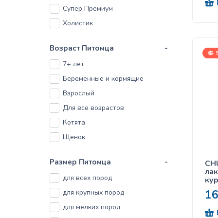
Cat Chow
Супер Премиум
Club 4 Paws
Холистик
Croci
Возраст Питомца
-
DogChow
9
7+ лет
Dolina Noteci
Беременные и кормящие
Felix
Взрослый
Fitmin
Для все возрастов
Flipper
Котята
Friskies
Щенок
Gemon
Gosbi
Размер Питомца
-
CHU
Gourmet
лак
для всех пород
кур
Half&Half
1
для крупных пород
Happy Cat
для мелких пород
Inaba