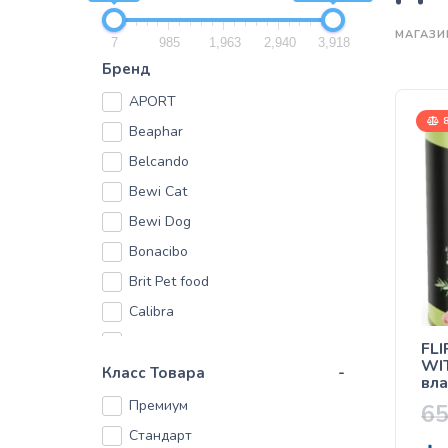
МАГАЗИ
7
985
1,963
2,940
3,918
Бренд
APORT
8
Beaphar
Belcando
Bewi Cat
Bewi Dog
Bonacibo
Brit Pet food
Calibra
CANIS MAJOR
FL
WIT
Carnilove
Класс Товара
-
вла
для
Cat's Best
Премиум
6
Cat's way
Стандарт