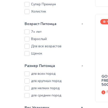
по
Purina
Супер Премиум
Quattro
Холистик
RAFI
5
Возраст Питомца
-
Royal Canin
7+ лет
Savory
Взрослый
Для все возрастов
Щенок
Размер Питомца
-
для всех пород
GO
FR
для крупных пород
500
для мелких пород
со
для средних пород
Вес Упаковки
+