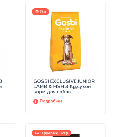
3kg
B
GOSBI EXCLUSIVE JUNIOR
м
LAMB & FISH 3 Kg,сухой
корм для собак
Подробнее
1kg(развес), 12kg