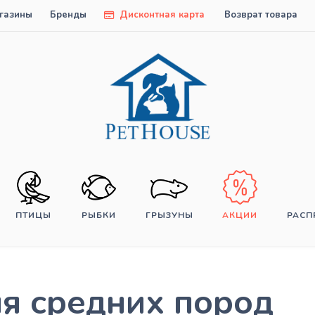
газины
Бренды
Дисконтная карта
Возврат товара
ПТИЦЫ
РЫБКИ
ГРЫЗУНЫ
АКЦИИ
РАС
я средних пород