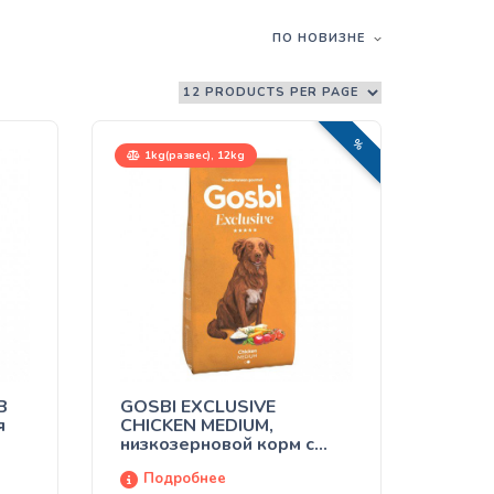
ПО НОВИЗНЕ
РАСПРОДАЖА!
1kg(развес), 12kg
B
GOSBI EXCLUSIVE
я
CHICKEN MEDIUM,
низкозерновой корм с
курицей для взрослых
Подробнее
собак средних пород