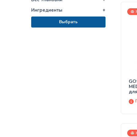
Ингредиенты
+
3
Выбрать
GO
MED
для
3