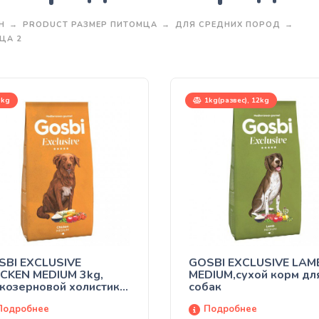
Н
PRODUCT РАЗМЕР ПИТОМЦА
ДЛЯ СРЕДНИХ ПОРОД
ЦА 2
kg
1kg(развес), 12kg
SBI EXCLUSIVE
GOSBI EXCLUSIVE LAM
CKEN MEDIUM 3kg,
MEDIUM,сухой корм дл
козерновой холистик
собак
м с курицей для
Подробнее
Подробнее
ослых собак средних