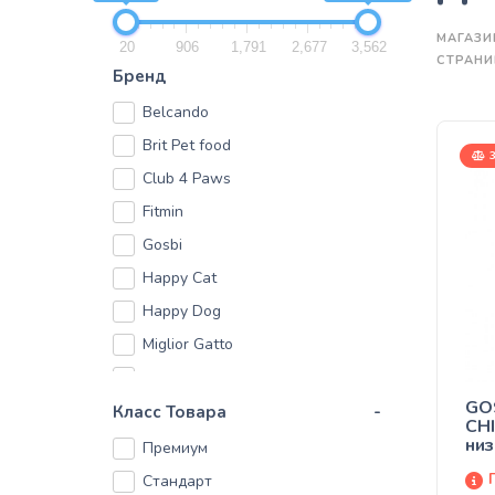
МАГАЗИ
20
906
1,791
2,677
3,562
СТРАНИ
Бренд
Belcando
Brit Pet food
3
Club 4 Paws
Fitmin
Gosbi
Happy Cat
Happy Dog
Miglior Gatto
Petkult
GO
Primordial
Класс Товара
-
CHI
низ
ProPlan
Премиум
кор
PURE NURTURE
взр
Стандарт