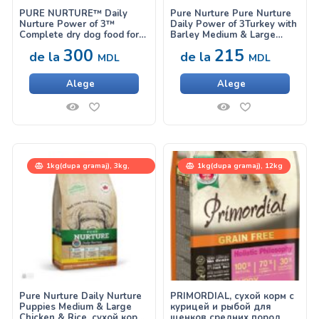
PURE NURTURE™ Daily
Pure Nurture Pure Nurture
Nurture Power of 3™
Daily Power of 3Turkey with
Complete dry dog food for
Barley Medium & Large
adults, medium and large
Adult, сухой корм с
300
215
de la
de la
breeds, lamb with barley,
индейкой и ячменем для
MDL
MDL
сухой корм с ягненком и
собак средних и крупных
ячменем для собак
пород
Alege
Alege
средних и крупных пород
1kg(dupa gramaj), 3kg,
1kg(dupa gramaj), 12kg
12,5kg
Pure Nurture Daily Nurture
PRIMORDIAL, сухой корм с
Puppies Medium & Large
курицей и рыбой для
Chicken & Rice, сухой корм
щенков средних пород