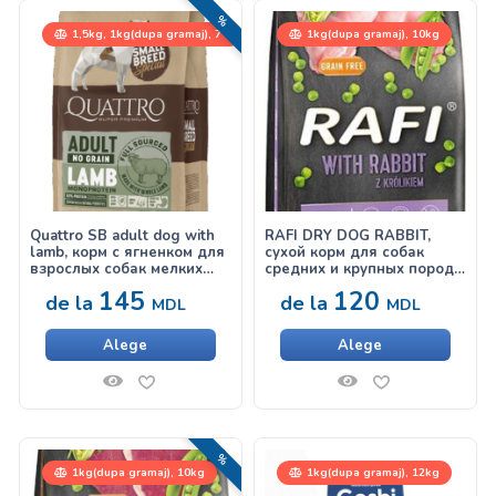
REDUCERI!
1,5kg, 1kg(dupa gramaj), 7
1kg(dupa gramaj), 10kg
kg
Quattro SB adult dog with
RAFI DRY DOG RABBIT,
lamb, корм с ягненком для
сухой корм для собак
взрослых собак мелких
средних и крупных пород,
пород
с кроликом
145
120
de la
de la
MDL
MDL
Alege
Alege
REDUCERI!
1kg(dupa gramaj), 10kg
1kg(dupa gramaj), 12kg