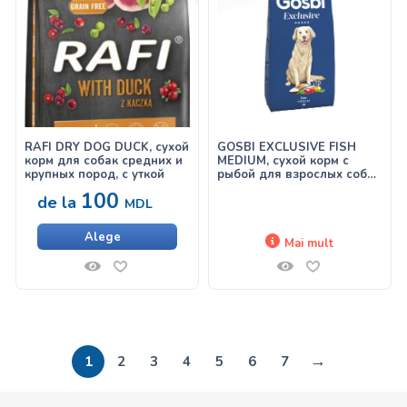
RAFI DRY DOG DUCK, сухой
GOSBI EXCLUSIVE FISH
корм для собак средних и
MEDIUM, сухой корм с
крупных пород, с уткой
рыбой для взрослых собак
средних пород
100
de la
MDL
Alege
Mai mult
→
1
2
3
4
5
6
7