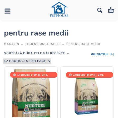
pentru rase medii
MAGAZIN
DIMENSIUNEA RASEI
PENTRU RASE MEDII
SORTEAZĂ DUPĂ CELE MAI RECENTE
ФИЛЬТРЫ
1kg(dupa gramaj), 3kg,
1kg(dupa gramaj), 3kg,
12,5kg
12,5kg