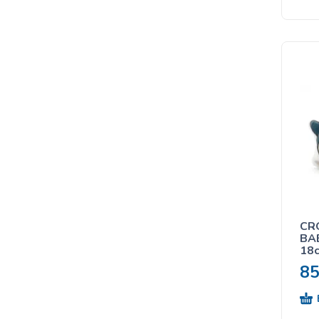
CRO
BA
18
8