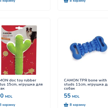
В корзину
В корзину
ON doc toy rubber
CAMON TPR bone with
tus 15cm, игрушка для
studs 11cm, игрушка д
бак
собак
10
55
MDL
MDL
В корзину
В корзину