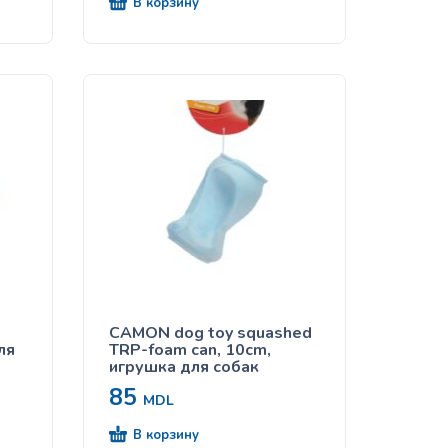
В корзину
CAMON dog toy squashed
ля
TRP-foam can, 10cm,
игрушка для собак
85
MDL
В корзину