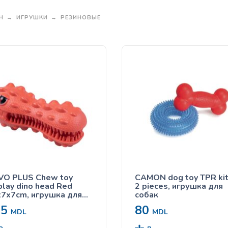
Н
ИГРУШКИ
РЕЗИНОВЫЕ
VO PLUS Chew toy
CAMON dog toy TPR kit
play dino head Red
2 pieces, игрушка для
7x7cm, игрушка для
собак
бак
05
80
MDL
MDL