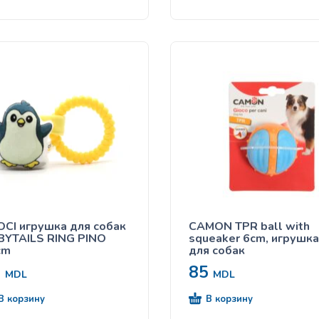
CI игрушка для собак
CAMON TPR ball with
BYTAILS RING PINO
squeaker 6cm, игрушка
cm
для собак
5
85
MDL
MDL
В корзину
В корзину