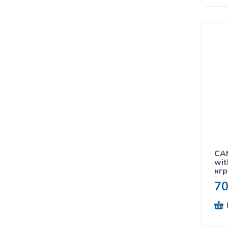
CAM
wit
игр
7