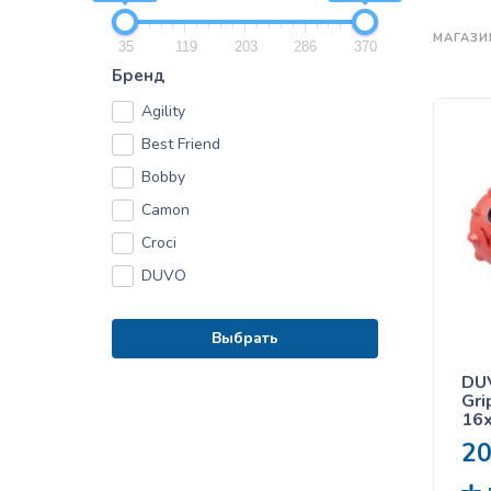
МАГАЗИ
35
119
203
286
370
Бренд
Agility
Best Friend
Bobby
Camon
Croci
DUVO
Выбрать
DU
Gri
16x
со
2