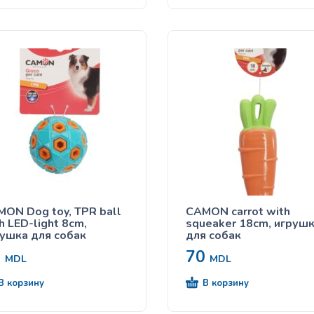
ON Dog toy, TPR ball
CAMON carrot with
h LED-light 8cm,
squeaker 18cm, игруш
ушка для собак
для собак
0
70
MDL
MDL
В корзину
В корзину