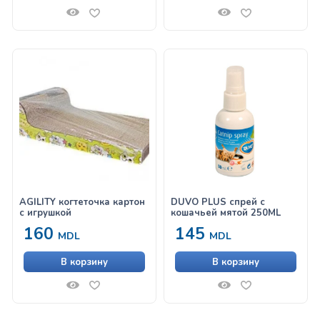
AGILITY когтеточка картон
DUVO PLUS спрей с
с игрушкой
кошачьей мятой 250ML
160
145
MDL
MDL
В корзину
В корзину