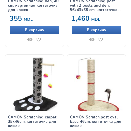
CAMON Scratching den, 40
CAMON Scratching post
cm, картонная когтеточка
with 2 posts and den,
для кошек
56x43x68 cm, когтеточка
для кошек
355
1,460
MDL
MDL
В корзину
В корзину
CAMON Scratching carpet
CAMON Scratch.post oval
35x46cm, когтеточка для
base 46cm, когтеточка для
кошек
кошек