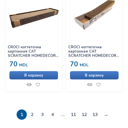
CROCI когтеточка
CROCI когтеточка
картонная CAT
картонная CAT
SCRATCHER HOMEDECOR
SCRATCHER HOMEDECOR
ESSENCE WENGE
ESSENCE ROVERE
70
70
MDL
MDL
В корзину
В корзину
→
1
2
3
4
…
11
12
13