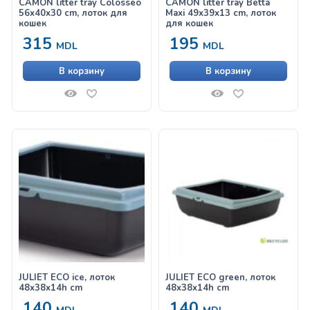
CAMON litter tray Colosseo
CAMON litter tray Betta
56x40x30 cm, лоток для
Maxi 49x39x13 cm, лоток
кошек
для кошек
315
195
MDL
MDL
В корзину
В корзину
JULIET ECO ice, лоток
JULIET ECO green, лоток
48x38x14h cm
48x38x14h cm
140
140