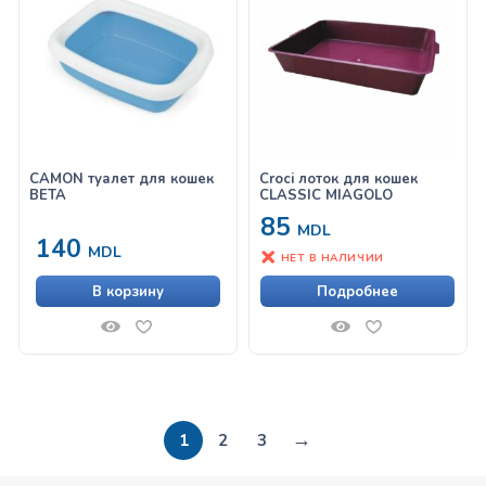
CAMON туалет для кошек
Croci лоток для кошек
BETA
CLASSIC MIAGOLO
85
MDL
140
MDL
НЕТ В НАЛИЧИИ
В корзину
Подробнее
→
1
2
3