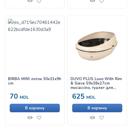
BIRBA MINI лоток 30x31x9h
DUVO PLUS Luxo With Rim
cm
& Sieve 59x38x27cm
mocaccino, туалет для
кошек
70
625
MDL
MDL
В корзину
В корзину