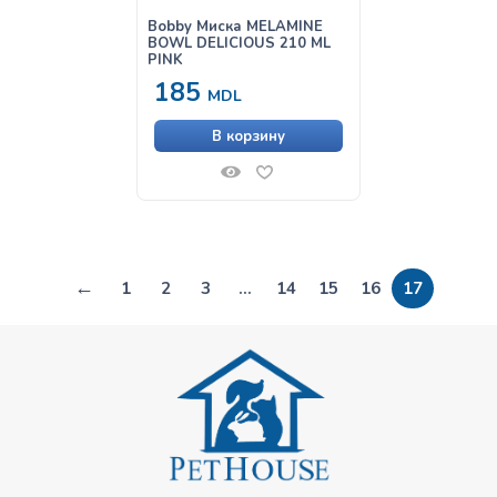
Bobby Миска MELAMINE
BOWL DELICIOUS 210 ML
PINK
185
MDL
В корзину
←
1
2
3
…
14
15
16
17