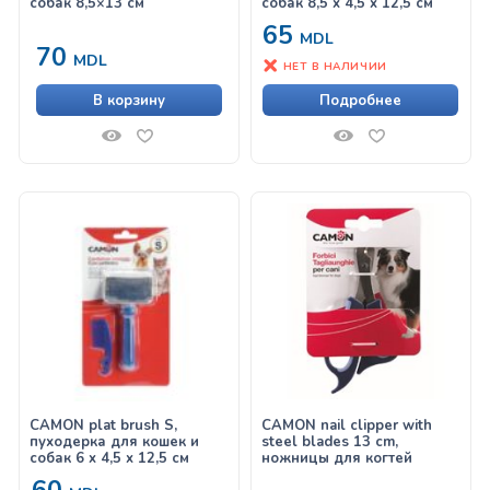
собак 8,5×13 см
собак 8,5 x 4,5 x 12,5 см
65
MDL
70
MDL
НЕТ В НАЛИЧИИ
В корзину
Подробнее
CAMON plat brush S,
CAMON nail clipper with
пуходерка для кошек и
steel blades 13 cm,
собак 6 x 4,5 x 12,5 см
ножницы для когтей