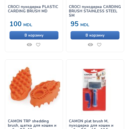
CROCI пуходерка PLASTIC
CROCI пуходерка CARDING
CARDING BRUSH MD
BRUSH STAINLESS STEEL
SM
100
95
MDL
MDL
В корзину
В корзину
CAMON TRP shedding
CAMON plat brush M,
brush, щетка для кошек и
пуходерка для кошек и