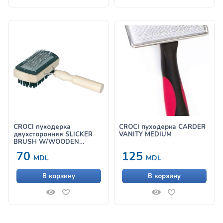
CROCI пуходерка
CROCI пуходерка CARDER
двухсторонняя SLICKER
VANITY MEDIUM
BRUSH W/WOODEN
HANDLE – DOUBLE SIZED
70
125
MDL
MDL
В корзину
В корзину