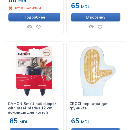
60
MDL
65
MDL
НЕТ В НАЛИЧИИ
Подробнее
В корзину
CAMON Small nail clipper
CROCI ‎перчатка для
with steel blades 12 cm,
груминга
ножницы для когтей
85
65
MDL
MDL