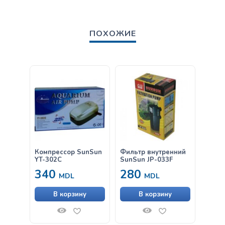
ПОХОЖИЕ
Компрессор SunSun
Фильтр внутренний
Помпа
YT-302C
SunSun JP-033F
340
280
59
MDL
MDL
В корзину
В корзину