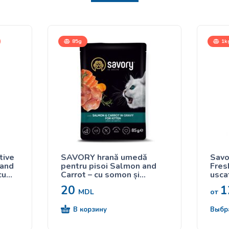
85g
1kg
tive
SAVORY hrană umedă
Savo
 and
pentru pisoi Salmon and
Fres
cu
Carrot – cu somon și
usca
sici
morcov în sos 85g
curca
20
1
MDL
от
В корзину
Выбр