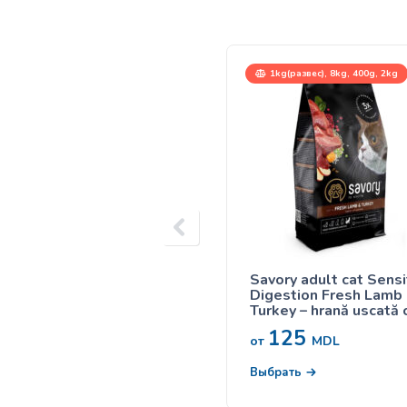
1kg(развес), 8kg, 400g, 2kg
Savory adult cat Sensi
Digestion Fresh Lamb
Turkey – hrană uscată 
miel și curcan pentru pi
125
adulte cu digestie
от
MDL
sensibilă
Выбрать