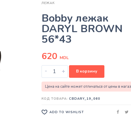
ЛЕЖАК
Bobby лежак
DARYL BROWN
56*43
620
MDL
-
+
В корзину
Цена на сайте может отличаться от цены в мага
КОД ТОВАРА:
CBDARY_19_060
ADD TO WISHLIST