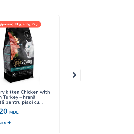
(развес), 8kg, 400g, 2kg
85g
ry kitten Chicken with
SAVORY hrană umedă
h Turkey – hrană
pentru pisici Sterilised
tă pentru pisoi cu
Turkey and Carrot – curc
n și pui
și morcov în jeleu 85g
20
20
MDL
MDL
В корзину
ать