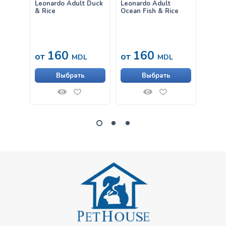
Leonardo Adult Duck
Leonardo Adult
Влаж
& Rice
Ocean Fish & Rice
Leona
Клюк
160
160
33
от
от
MDL
MDL
Выбрать
Выбрать