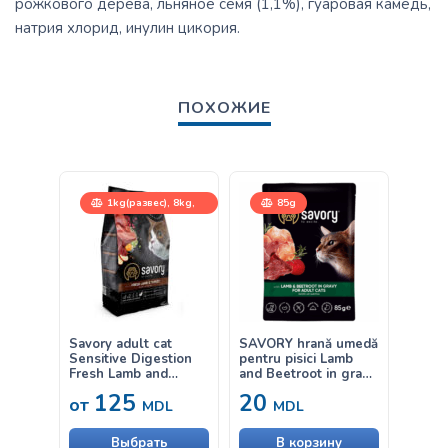
рожкового дерева, льняное семя (1,1%), гуаровая камедь,
натрия хлорид, инулин цикория.
ПОХОЖИЕ
1kg(развес), 8kg,
85g
400g, 2kg
Savory adult cat
SAVORY hrană umedă
SAVOR
Sensitive Digestion
pentru pisici Lamb
pentr
Fresh Lamb and
and Beetroot in gravy
Pumpki
Turkey – hrană uscată
– cu miel și sfeclă în
dovlea
125
20
20
от
cu miel și curcan
sos 85g
MDL
MDL
pentru pisici adulte
cu digestie sensibilă
Выбрать
В корзину