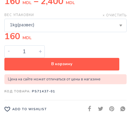
160
–
2,400
MDL
MDL
ВЕС УПАКОВКИ
× ОЧИСТИТЬ
1kg(развес)
160
MDL
-
+
В корзину
Цена на сайте может отличаться от цены в магазине
КОД ТОВАРА:
PS71437-01
ADD TO WISHLIST