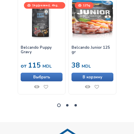
1kg(развес), 4kg,
125g
12,5kg
Belcando Puppy
Belcando Junior 125
Belca
Gravy
gr
Куриц
115
38
63
от
MDL
MDL
Выбрать
В корзину