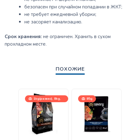
безопасен при случайном попадании в ЖКТ;
не требует ежедневной уборки;
не засоряет канализацию.
Срок хранения:
не ограничен. Хранить в сухом
прохладном месте.
ПОХОЖИЕ
1kg(развес), 8kg,
85g
400g, 2kg
400