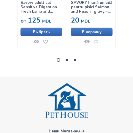
Savory adult cat
SAVORY hrană umedă
Savor
Sensitive Digestion
pentru pisici Salmon
with F
Fresh Lamb and
and Peas in gravy –
hrană
Turkey – hrană uscată
cu somon și mazăre în
pisoi 
125
20
от
от
cu miel și curcan
sos 85g
MDL
MDL
pentru pisici adulte
cu digestie sensibilă
Выбрать
В корзину
Наши Магазины