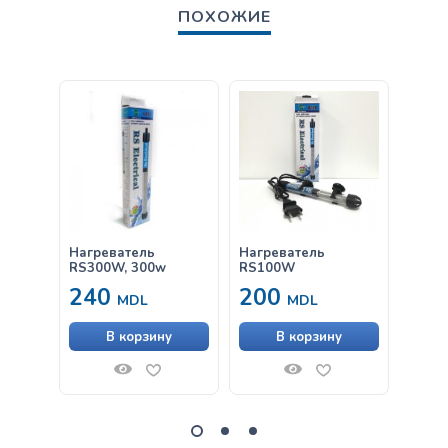
ПОХОЖИЕ
Нагреватель
Нагреватель
Фильт
RS300W, 300w
RS100W
SunSu
240
200
26
MDL
MDL
В корзину
В корзину