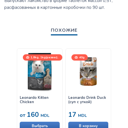
Выпускают лакомство в форме таблеток массой 0,5 г,
расфасованных в картонные коробочки по 90 шт.
ПОХОЖИЕ
1,8kg, 1kg(развес),
40g
7,5kg
Leonardo Kitten
Leonardo Drink Duck
Leona
Chicken
(суп с уткой)
(суп 
160
17
17
от
MDL
MDL
Выбрать
В корзину