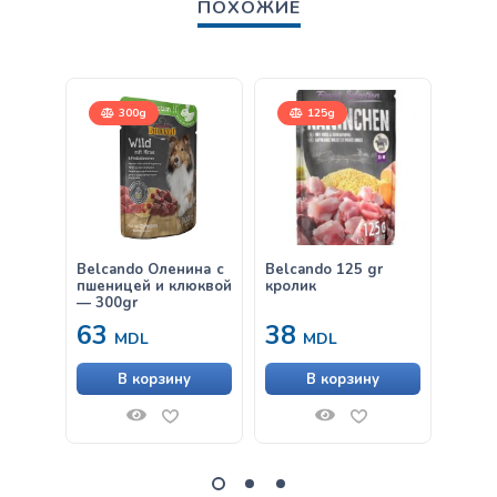
ПОХОЖИЕ
300g
125g
Belcando Оленина с
Belcando 125 gr
Belca
пшеницей и клюквой
кролик
& Ric
— 300gr
63
38
от
MDL
MDL
В корзину
В корзину