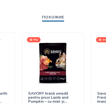
ПОХОЖИЕ
85g
1kg
with
SAVORY hrană umedă
Savo
pentru pisoi Lamb and
Fres
Pumpkin – cu miel și
hrană
dovleac în aspic 85g
pent