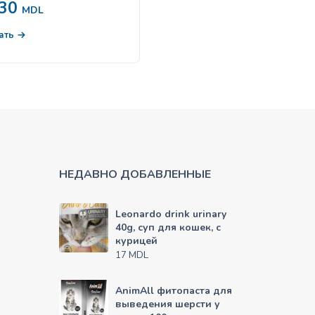
30
20
lizate
MDL
MDL
В корзину
ать
НЕДАВНО ДОБАВЛЕННЫЕ
Leonardo drink urinary
40g, суп для кошек, с
курицей
MDL
17
AnimAll фитопаста для
выведения шерсти у