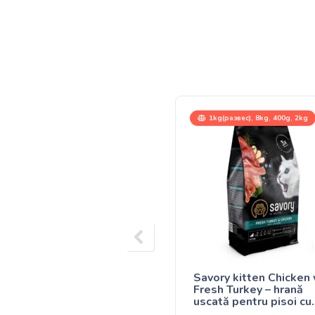
1kg(развес), 8kg, 400g, 2kg
Savory kitten Chicken 
Fresh Turkey – hrană
uscată pentru pisoi cu
curcan și pui