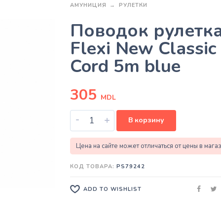
АМУНИЦИЯ
РУЛЕТКИ
Поводок рулетк
Flexi New Classic
Cord 5m blue
305
MDL
-
+
В корзину
Цена на сайте может отличаться от цены в мага
КОД ТОВАРА:
PS79242
ADD TO WISHLIST