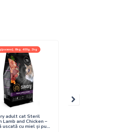
(развес), 8kg, 400g, 2kg
85g
ry adult cat Steril
SAVORY hrană umedă
h Lamb and Chicken –
pentru pisici Lamb and
 uscată cu miel și pui
Beetroot in gravy – cu mi
ru pisici adulte
și sfeclă în sos 85g